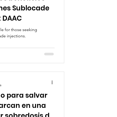
ones Sublocade
t DAAC
ble for those seeking
ade injections.
a
o para salvar
Narcan en una
r sobredosis de