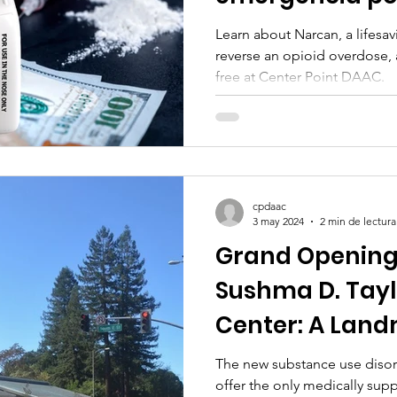
opioides? COLO
Learn about Narcan, a lifesa
reverse an opioid overdose, 
PERMANECER
free at Center Point DAAC.
cpdaac
3 may 2024
2 min de lectura
Grand Opening 
Sushma D. Tayl
Center: A Landm
in the Battle A
The new substance use disord
offer the only medically sup
Substance Use 