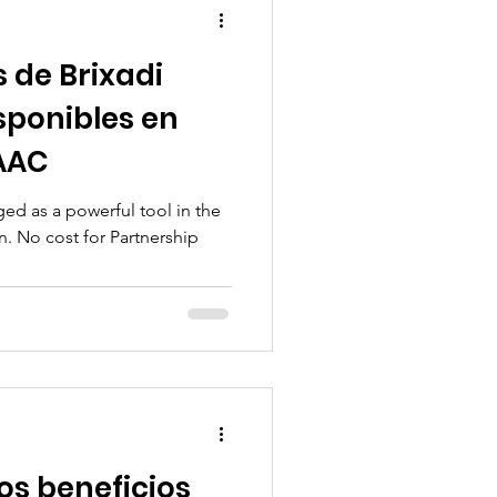
 de Brixadi
sponibles en
DAAC
ged as a powerful tool in the
n. No cost for Partnership
os beneficios