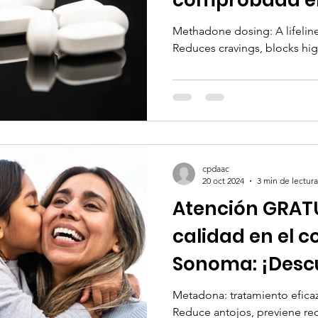
opioides
Methadone dosing: A lifeline
Reduces cravings, blocks hig
cpdaac
20 oct 2024
3 min de lectura
Atención GRATU
calidad en el 
Sonoma: ¡Descu
elegible hoy m
Metadona: tratamiento eficaz
Reduce antojos, previene rec