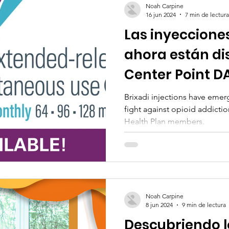
Noah Carpine
16 jun 2024
7 min de lectura
Las inyecciones
ahora están di
Center Point 
Brixadi injections have emer
fight against opioid addictio
Health Plan members.
Noah Carpine
8 jun 2024
9 min de lectura
Descubriendo l