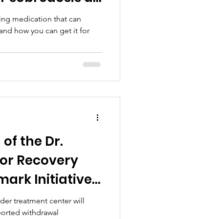
CAR - ROCIAR -
ving medication that can
and how you can get it for
of the Dr.
or Recovery
ark Initiative
gainst
er treatment center will
ported withdrawal
Disorder in