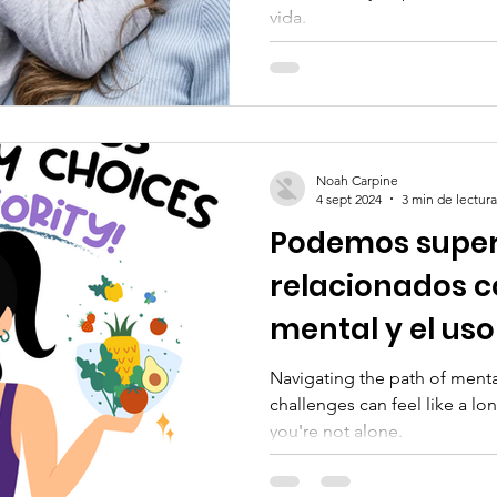
vida.
Noah Carpine
4 sept 2024
3 min de lectura
Podemos supera
relacionados c
mental y el uso
Navigating the path of ment
challenges can feel like a l
you're not alone.