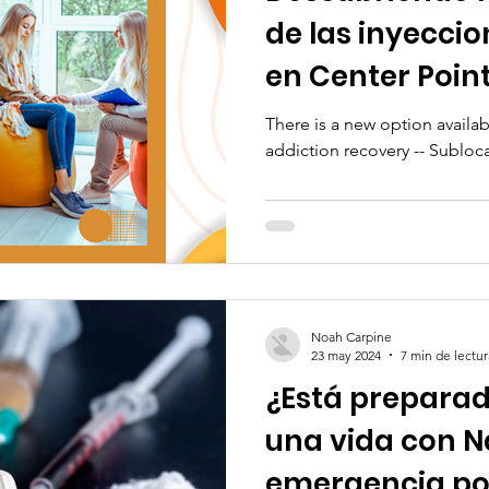
de las inyecci
en Center Poin
There is a new option availa
addiction recovery -- Subloc
Noah Carpine
23 may 2024
7 min de lectur
¿Está preparad
una vida con 
emergencia po