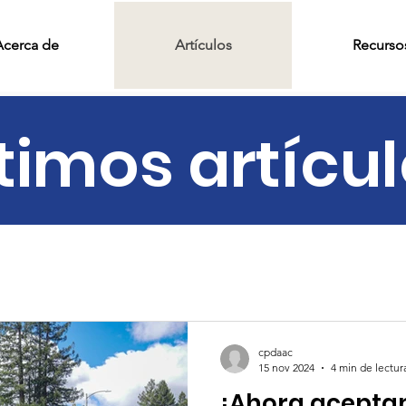
Acerca de
Artículos
Recurso
timos artícu
cpdaac
15 nov 2024
4 min de lectur
¡Ahora aceptam