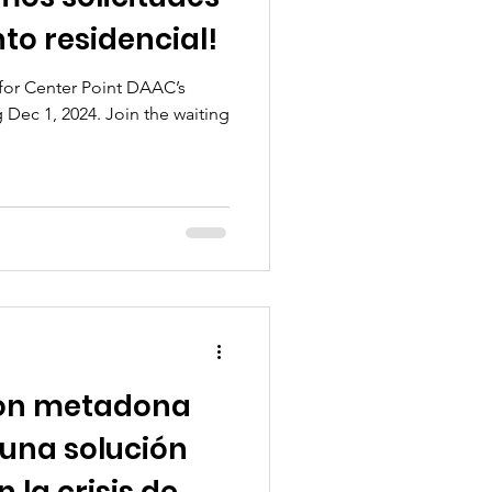
to residencial!
for Center Point DAAC’s
Dec 1, 2024. Join the waiting
con metadona
 una solución
la crisis de