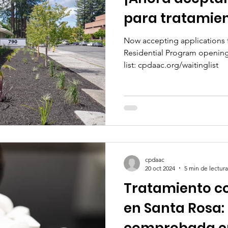
para tratamien
Now accepting applications 
Residential Program opening 
list: cpdaac.org/waitinglist
cpdaac
20 oct 2024
5 min de lectura
Tratamiento 
en Santa Rosa:
comprobada en 