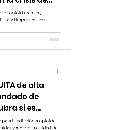
 for opioid recovery.
hs, and improves lives.
ITA de alta
condado de
bra si es
ismo!
 para la adicción a opioides.
aídas y mejora la calidad de