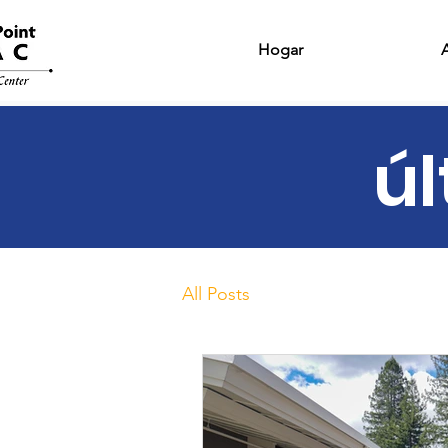
Hogar
úl
All Posts