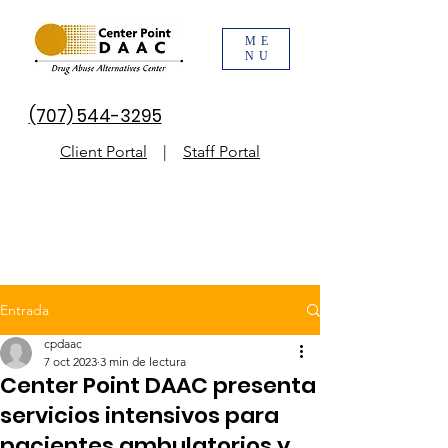
ME
NU
(707) 544-3295
Client Portal
|
Staff Portal
Entrada
cpdaac
7 oct 2023
3 min de lectura
Center Point DAAC presenta
servicios intensivos para
pacientes ambulatorios y