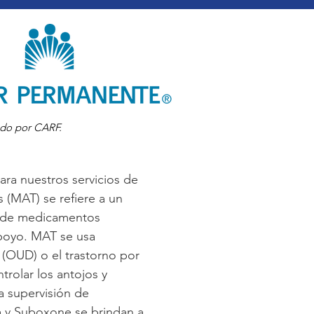
ado por CARF.
ra nuestros servicios de
 (MAT) se refiere a un
so de medicamentos
apoyo. MAT se usa
 (OUD) o el trastorno por
trolar los antojos y
a supervisión de
na y Suboxone se brindan a