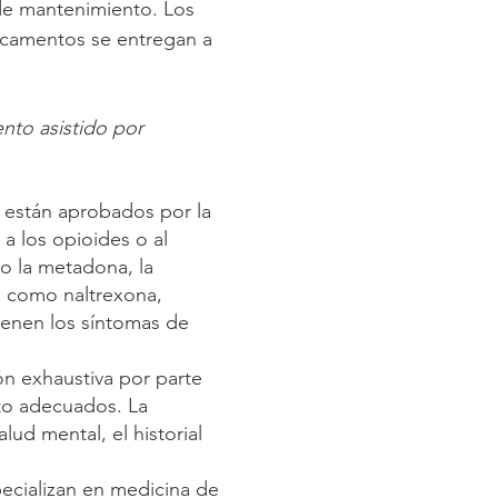
de mantenimiento. Los
dicamentos se entregan a
ento asistido por
 están aprobados por la
a los opioides o al
o la metadona, la
os como naltrexona,
ienen los síntomas de
ón exhaustiva por parte
nto adecuados. La
lud mental, el historial
ecializan en medicina de