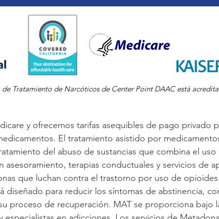
 de Tratamiento de Narcóticos de Center Point DAAC está acredit
care y ofrecemos tarifas asequibles de pago privado pa
medicamentos. El tratamiento asistido por medicamentos
 tratamiento del abuso de sustancias que combina el u
 asesoramiento, terapias conductuales y servicios de 
nas que luchan contra el trastorno por uso de opioides
á diseñado para reducir los síntomas de abstinencia, con
 su proceso de recuperación. MAT se proporciona bajo l
 y especialistas en adicciones. Los servicios de Metado