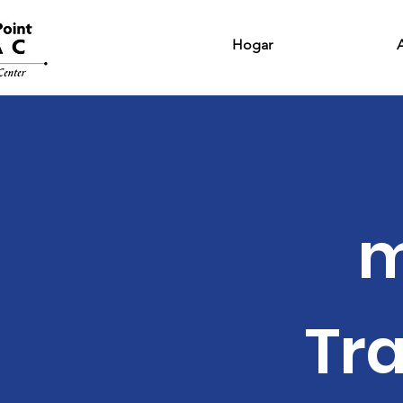
Hogar
m
Tr