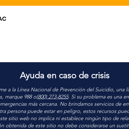
AC
Ayuda en caso de crisis
llame a la Línea Nacional de Prevención del Suicidio, una lí
as, marque 988 o
(800) 273-8255
. Si su problema es una em
 emergencias más cercana. No brindamos servicios de em
 otra persona puede estar en peligro, estos recursos pue
ste sitio web no implica ni establece ningún tipo de rela
n obtenida de este sitio no debe considerarse un susti