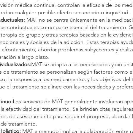
visión médica continua, controlan la eficacia de los med
bordan cualquier posible efecto secundario o inquietud.
nductuales:
MAT no se centra únicamente en la medicació
ias conductuales como parte esencial del tratamiento. 
 terapia de grupo y otras terapias basadas en la evidenc
ocionales y sociales de la adicción. Estas terapias ayud
e afrontamiento, abordar problemas subyacentes y realiza
eración a largo plazo.
ividualizados:
MAT se adapta a las necesidades y circunst
s de tratamiento se personalizan según factores como el
dico, la respuesta a los medicamentos y los objetivos del
ue el tratamiento se alinee con las necesidades y prefer
tinuo:
Los servicios de MAT generalmente involucran ap
 la efectividad del tratamiento. Se brindan citas regula
es de asesoramiento para seguir el progreso, abordar lo
 de tratamiento.
olístico:
MAT a menudo implica la colaboración entre 