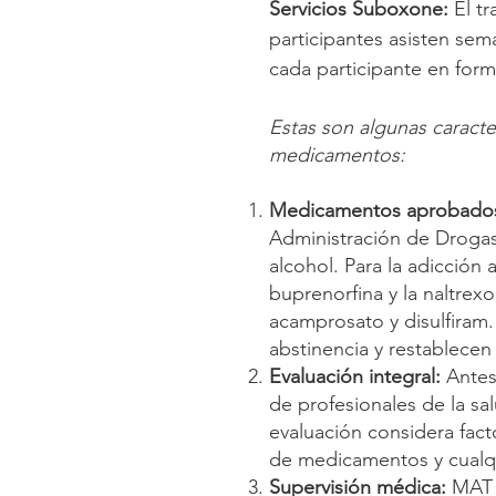
Servicios Suboxone
:
El t
participantes asisten se
cada participante en forma
Estas son algunas caracte
medicamentos:
Medicamentos aprobados
Administración de Drogas 
alcohol. Para la adicció
buprenorfina y la naltrex
acamprosato y disulfiram
abstinencia y restablecen 
Evaluación integral:
Antes 
de profesionales de la sa
evaluación considera facto
de medicamentos y cualqu
Supervisión médica:
MAT e