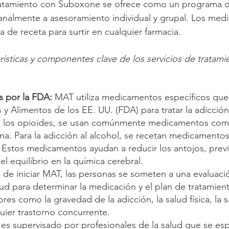
ratamiento con Suboxone se ofrece como un programa 
manalmente a asesoramiento individual y grupal. Los me
 de receta para surtir en cualquier farmacia.
rísticas y componentes clave de los servicios de tratami
 por la FDA:
MAT utiliza medicamentos específicos que
y Alimentos de los EE. UU. (FDA) para tratar la adicción 
n a los opioides, se usan comúnmente medicamentos com
ona. Para la adicción al alcohol, se recetan medicament
. Estos medicamentos ayudan a reducir los antojos, prev
el equilibrio en la química cerebral.
de iniciar MAT, las personas se someten a una evaluaci
lud para determinar la medicación y el plan de tratamie
res como la gravedad de la adicción, la salud física, la sa
ier trastorno concurrente.
s supervisado por profesionales de la salud que se esp