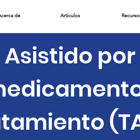
Acerca de
Artículos
Recurso
Asistido por
edicament
atamiento (T