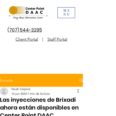
ME
NU
(707) 544-3295
Client Portal
|
Staff Portal
Entrada
Noah Carpine
16 jun 2024
7 min de lectura
Las inyecciones de Brixadi
ahora están disponibles en
Center Point DAAC